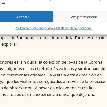
ones.
edificio que da nombre a toda la fortaleza. Construida por
 estructura imponente fue concebida como un
símbolo de
Aceptar
Ver preferencias
scinante colección de armaduras y espadas, y es el hoga
s antiguas del mundo. La Torre Blanca no solo es un
Política de privacidad y Cookies
Declaración de privacidad
, sino también un reflejo de la evolución de la arquitectur
 capilla de San Juan, situada dentro de la Torre, es otro de
 explorar.
ondres es, sin duda, la colección de Joyas de la Corona.
uye algunos de los objetos más valiosos y
simbólicos de
n en ceremonias oficiales. La visita a esta exposición es
 que los visitantes son guiados a través de la colección
o de observación. A pesar de ello, ver de cerca la
ornos reales es una experiencia única que deja una