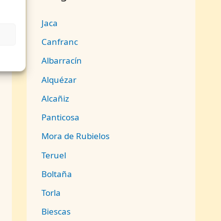
Jaca
r
Canfranc
Albarracín
a
Alquézar
Alcañiz
Panticosa
Mora de Rubielos
Teruel
Boltaña
Torla
Biescas