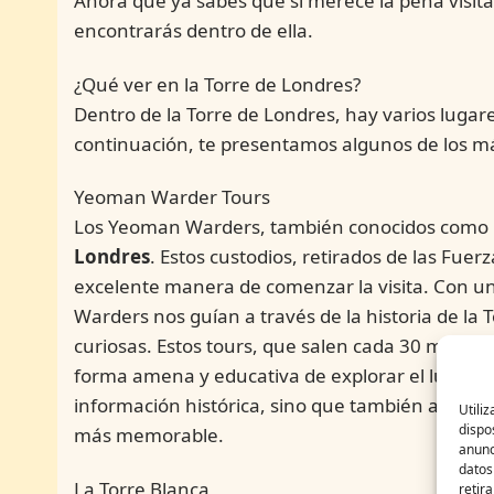
Ahora que ya sabes que sí merece la pena visita
encontrarás dentro de ella.
¿Qué ver en la Torre de Londres?
Dentro de la Torre de Londres, hay varios lugar
continuación, te presentamos algunos de los m
Yeoman Warder Tours
Los Yeoman Warders, también conocidos como 
Londres
. Estos custodios, retirados de las Fu
excelente manera de comenzar la visita. Con 
Warders nos guían a través de la historia de la 
curiosas. Estos tours, que salen cada 30 minutos
forma amena y educativa de explorar el lugar. 
información histórica, sino que también añade
Utili
dispo
más memorable.
anunc
datos
La Torre Blanca
retir