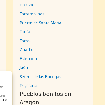
Huelva
Torremolinos
Puerto de Santa María
Tarifa
Torrox
Guadix
Estepona
Jaén
Setenil de las Bodegas
Frigiliana
n
del
Pueblos bonitos en
ocesar
tir o
Aragón