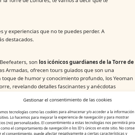
r la Torre de Londres, te vamos a decir que te
es y experiencias que no te puedes perder. A
ás destacados.
Beefeaters, son
los icónicos guardianes de la Torre de
erzas Armadas, ofrecen tours guiados que son una
un toque de humor y conocimiento profundo, los Yeoman
Torre, revelando detalles fascinantes y anécdotas
, están incluidos en el precio de la entrada y son una
Gestionar el consentimiento de las cookies
Los relatos de los Yeoman Warders no solo proporcionan
n un toque personal que hace que la experiencia sea aú
zamos tecnologías como las cookies para almacenar y/o acceder a la información 
sitivo. Lo hacemos para mejorar la experiencia de navegación y para mostrar
ios (no) personalizados. El consentimiento a estas tecnologías nos permitirá pr
 como el comportamiento de navegación o los ID's únicos en este sitio. No consen
ar el consentimiento, puede afectar negativamente a ciertas características y