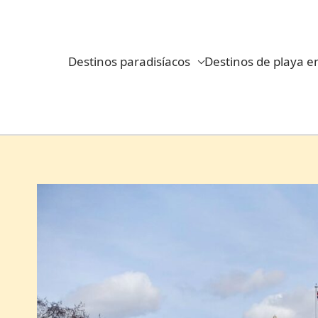
Ir
al
contenido
Destinos paradisíacos
Destinos de playa e