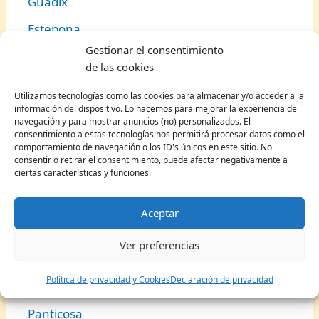
Guadix
Estepona
Gestionar el consentimiento
Jaén
de las cookies
Setenil de las Bodegas
Utilizamos tecnologías como las cookies para almacenar y/o acceder a la
información del dispositivo. Lo hacemos para mejorar la experiencia de
Frigiliana
navegación y para mostrar anuncios (no) personalizados. El
Pueblos bonitos en Aragón
consentimiento a estas tecnologías nos permitirá procesar datos como el
comportamiento de navegación o los ID's únicos en este sitio. No
consentir o retirar el consentimiento, puede afectar negativamente a
ciertas características y funciones.
Jaca
Canfranc
Aceptar
Albarracín
Ver preferencias
Alquézar
Política de privacidad y Cookies
Declaración de privacidad
Alcañiz
Panticosa