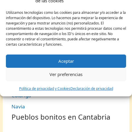
de las cookies
Huesca
Utilizamos tecnologías como las cookies para almacenar y/o acceder a la
información del dispositivo. Lo hacemos para mejorar la experiencia de
Monasterio de Piedra
navegación y para mostrar anuncios (no) personalizados. El
consentimiento a estas tecnologías nos permitirá procesar datos como el
Tarazona
comportamiento de navegación o los ID's únicos en este sitio. No
consentir o retirar el consentimiento, puede afectar negativamente a
Pueblos bonitos en Asturias
ciertas características y funciones.
Aceptar
Oviedo
Cudillero
Ver preferencias
Luarca
Política de privacidad y Cookies
Declaración de privacidad
Colunga
Navia
Pueblos bonitos en Cantabria