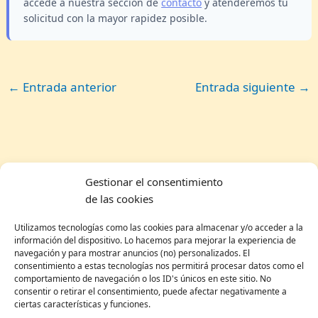
accede a nuestra sección de
contacto
y atenderemos tu
solicitud con la mayor rapidez posible.
←
Entrada anterior
Entrada siguiente
→
Gestionar el consentimiento
Pueblos bonitos en Andalucía
de las cookies
Utilizamos tecnologías como las cookies para almacenar y/o acceder a la
Roquetas de Mar
información del dispositivo. Lo hacemos para mejorar la experiencia de
navegación y para mostrar anuncios (no) personalizados. El
Matalascañas
consentimiento a estas tecnologías nos permitirá procesar datos como el
comportamiento de navegación o los ID's únicos en este sitio. No
Granada
consentir o retirar el consentimiento, puede afectar negativamente a
ciertas características y funciones.
Córdoba