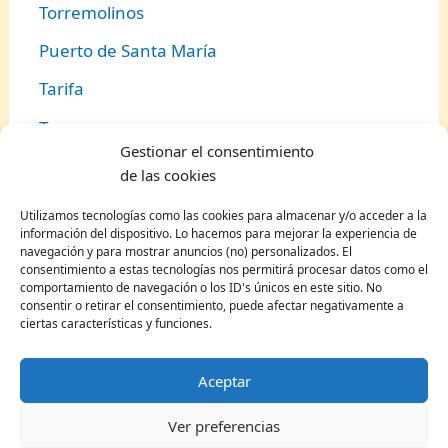
Torremolinos
Puerto de Santa María
Tarifa
Torrox
Gestionar el consentimiento
Guadix
de las cookies
Estepona
Utilizamos tecnologías como las cookies para almacenar y/o acceder a la
información del dispositivo. Lo hacemos para mejorar la experiencia de
Jaén
navegación y para mostrar anuncios (no) personalizados. El
consentimiento a estas tecnologías nos permitirá procesar datos como el
Setenil de las Bodegas
comportamiento de navegación o los ID's únicos en este sitio. No
consentir o retirar el consentimiento, puede afectar negativamente a
Frigiliana
ciertas características y funciones.
Pueblos bonitos en Aragón
Aceptar
Jaca
Ver preferencias