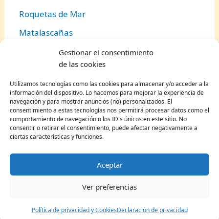
Roquetas de Mar
Matalascañas
Granada
Gestionar el consentimiento
de las cookies
Córdoba
Utilizamos tecnologías como las cookies para almacenar y/o acceder a la
Conil de la Frontera
información del dispositivo. Lo hacemos para mejorar la experiencia de
navegación y para mostrar anuncios (no) personalizados. El
Punta Umbría
consentimiento a estas tecnologías nos permitirá procesar datos como el
comportamiento de navegación o los ID's únicos en este sitio. No
Benalmádena
consentir o retirar el consentimiento, puede afectar negativamente a
ciertas características y funciones.
Ronda
Huelva
Aceptar
Torremolinos
Ver preferencias
Puerto de Santa María
Política de privacidad y Cookies
Declaración de privacidad