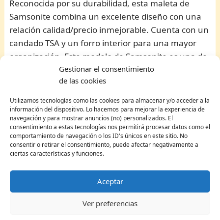
Reconocida por su durabilidad, esta maleta de
Samsonite combina un excelente diseño con una
relación calidad/precio inmejorable. Cuenta con un
candado TSA y un forro interior para una mayor
organización. Este modelo de Samsonite es una de
Gestionar el consentimiento
las mejores maletas de viaje calidad precio.
de las cookies
American Tourister Aero Racer Spinner
Utilizamos tecnologías como las cookies para almacenar y/o acceder a la
Similar a la Soundbox Spinner, la Aero Racer de
información del dispositivo. Lo hacemos para mejorar la experiencia de
navegación y para mostrar anuncios (no) personalizados. El
American Tourister ofrece una gran combinación
consentimiento a estas tecnologías nos permitirá procesar datos como el
de ligereza y resistencia. Es ideal para varios tipos
comportamiento de navegación o los ID's únicos en este sitio. No
consentir o retirar el consentimiento, puede afectar negativamente a
de viaje gracias a su diseño innovador y su
ciertas características y funciones.
capacidad de almacenamiento.
Aceptar
NUMADA Newteck Set 3Pcs
Este set ofrece versatilidad con tres tamaños
Ver preferencias
diferentes: maleta de cabina, mediana y un