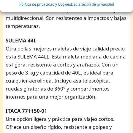
neceser. Fabricadas con ABS reciclado, cuentan con
Política de privacidad y Cookies
Declaración de privacidad
un cierre de combinación y ruedas dobles de giro
multidireccional. Son resistentes a impactos y bajas
temperaturas.
SULEMA 44L
Otra de las mejores maletas de viaje calidad precio
es la SULEMA 44LL. Esta maleta mediana de cabina
es ligera, resistente a cortes y arañazos. Con un
peso de 3 kg y capacidad de 40L, es ideal para
cualquier aerolínea. Incluye asa telescópica,
ruedas giratorias de 360° y compartimentos
internos para una mejor organización.
ITACA 771150-01
Una opción ligera y práctica para viajes cortos.
Ofrece un diseño rígido, resistente a golpes y