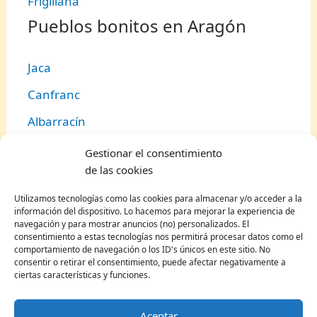
Frigiliana
Pueblos bonitos en Aragón
Jaca
Canfranc
Albarracín
Alquézar
Gestionar el consentimiento
de las cookies
Alcañiz
Utilizamos tecnologías como las cookies para almacenar y/o acceder a la
Panticosa
información del dispositivo. Lo hacemos para mejorar la experiencia de
navegación y para mostrar anuncios (no) personalizados. El
Mora de Rubielos
consentimiento a estas tecnologías nos permitirá procesar datos como el
comportamiento de navegación o los ID's únicos en este sitio. No
Teruel
consentir o retirar el consentimiento, puede afectar negativamente a
ciertas características y funciones.
Boltaña
Torla
Aceptar