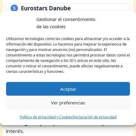
Eurostars Danube
5
Cómodo y con buena nota, una opción equilibrada
Gestionar el consentimiento
si tú buscas habitaciones agradables y conexión
de las cookies
rápida con el transporte.
Utilizamos tecnologías como las cookies para almacenar y/o acceder a la
información del dispositivo. Lo hacemos para mejorar la experiencia de
Reserva tus fechas en Booking
navegación y para mostrar anuncios (no) personalizados. El
consentimiento a estas tecnologías nos permitirá procesar datos como el
comportamiento de navegación o los ID's únicos en este sitio. No
Wieden (distrito 4)
consentir o retirar el consentimiento, puede afectar negativamente a
ciertas características y funciones.
El distrito 4 de Viena,
Wieden
, es otra de las
mejores zonas para alojarse en Viena
. Es un
Aceptar
distrito muy tranquilo y, al igual que Landstrasse,
también se encuentra cerca de la estación de
Wien
Ver preferencias
Haupbanhof
. Algunos de los atractivos de la zona
(y sus cercanías) son el fantástico
Palacio
Política de privacidad y Cookies
Declaración de privacidad
Hofburg
, la
Ópera
y varios
museos
de gran
interés.