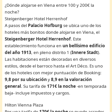
¿Dónde alojarse en Viena entre 100 y 200€ la
noche?
Steigenberger Hotel Herrenhof
A pasos del
Palacio Hofburg
se ubica uno de los
hoteles más bonitos donde alojarse en Viena, el
Steigenberger Hotel Herrenhof
. Este
establecimiento funciona en
un bellísimo edificio
del año 1913
, en pleno distrito 1 (
Innere Stadt
).
Las habitaciones están decoradas en diversos
estilos, desde el barroco hasta el Art Déco. Es uno
de los hoteles con mejor puntuación de Booking:
9,8 por su ubicación
y
8,9 en la valoración
general
. Su tarifa de
171€
la noche
-en temporada
baja- incluye impuestos y cargos.
Hilton Vienna Plaza
Por una tarifa de
170€ la noche
se puede acceder