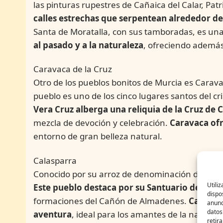
las pinturas rupestres de Cañaica del Calar, P
calles estrechas que serpentean alrededor de 
Santa de Moratalla, con sus tamboradas, es una
al pasado y a la naturaleza
, ofreciendo además
Caravaca de la Cruz
Otro de los pueblos bonitos de Murcia es Caravac
pueblo es uno de los cinco lugares santos del cr
Vera Cruz alberga una reliquia de la Cruz de C
mezcla de devoción y celebración.
Caravaca ofr
entorno de gran belleza natural.
Calasparra
Conocido por su arroz de denominación de orig
Utili
Este pueblo destaca por su Santuario de la E
dispo
formaciones del Cañón de Almadenes.
Calaspa
anunc
datos
aventura
, ideal para los amantes de la naturale
retir