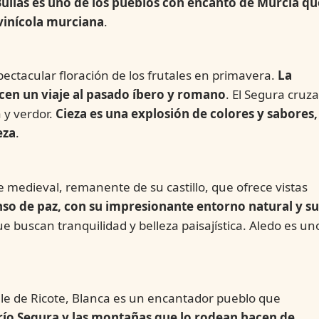
ullas es uno de los pueblos con encanto de Murcia qu
 vinícola murciana
.
pectacular floración de los frutales en primavera.
La
cen un viaje al pasado íbero y romano
. El Segura cruza
 y verdor.
Cieza es una explosión de colores y sabores,
eza
.
e medieval, remanente de su castillo, que ofrece vistas
so de paz, con su impresionante entorno natural y su
ue buscan tranquilidad y belleza paisajística. Aledo es un
lle de Ricote, Blanca es un encantador pueblo que
 río Segura y las montañas que lo rodean hacen de