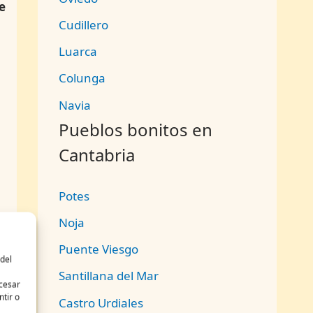
e
Cudillero
Luarca
Colunga
Navia
Pueblos bonitos en
Cantabria
Potes
Noja
Puente Viesgo
del
Santillana del Mar
y
ocesar
tir o
Castro Urdiales