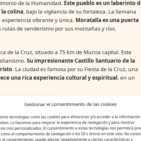
atrimonio de la Humanidad.
Este pueblo es un laberinto d
la colina
, bajo la vigilancia de su fortaleza. La Semana
 experiencia vibrante y única.
Moratalla es una puerta
 rutas de senderismo por sus montañas y ríos.
a de la Cruz, situado a 75 km de Murcia capital. Este
istianismo.
Su impresionante Castillo Santuario de la
risto
. La ciudad es famosa por su Fiesta de la Cruz, una
ece una rica experiencia cultural y espiritual
, en un
Gestionar el consentimiento de las cookies
en, Calasparra se encuentra a unos 77 km de Murcia.
zamos tecnologías como las cookies para almacenar y/o acceder a la información 
speranza, excavado en la roca
, y las impresionantes
sitivo. Lo hacemos para mejorar la experiencia de navegación y para mostrar
rra es un destino que combina gastronomía, historia 
ios (no) personalizados. El consentimiento a estas tecnologías nos permitirá pr
 como el comportamiento de navegación o los ID's únicos en este sitio. No consen
za.
ar el consentimiento, puede afectar negativamente a ciertas características y