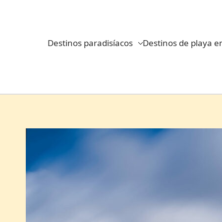
Ir
al
contenido
Destinos paradisíacos
Destinos de playa e