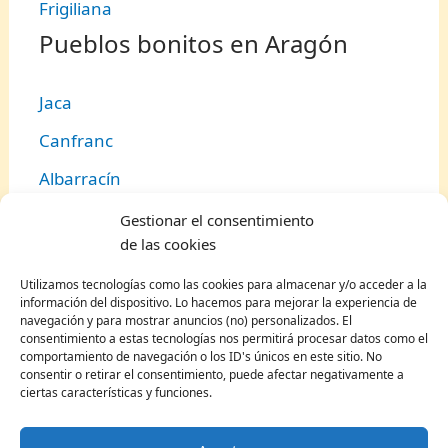
Frigiliana
Pueblos bonitos en Aragón
Jaca
Canfranc
Albarracín
Alquézar
Gestionar el consentimiento
de las cookies
Alcañiz
Utilizamos tecnologías como las cookies para almacenar y/o acceder a la
Panticosa
información del dispositivo. Lo hacemos para mejorar la experiencia de
navegación y para mostrar anuncios (no) personalizados. El
Mora de Rubielos
consentimiento a estas tecnologías nos permitirá procesar datos como el
comportamiento de navegación o los ID's únicos en este sitio. No
Teruel
consentir o retirar el consentimiento, puede afectar negativamente a
ciertas características y funciones.
Boltaña
Torla