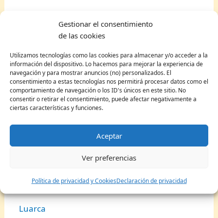
Teruel
Gestionar el consentimiento
Boltaña
de las cookies
Torla
Utilizamos tecnologías como las cookies para almacenar y/o acceder a la
información del dispositivo. Lo hacemos para mejorar la experiencia de
Biescas
navegación y para mostrar anuncios (no) personalizados. El
consentimiento a estas tecnologías nos permitirá procesar datos como el
Huesca
comportamiento de navegación o los ID's únicos en este sitio. No
consentir o retirar el consentimiento, puede afectar negativamente a
Monasterio de Piedra
ciertas características y funciones.
Tarazona
Aceptar
Pueblos bonitos en Asturias
Ver preferencias
Oviedo
Política de privacidad y Cookies
Declaración de privacidad
Cudillero
Luarca