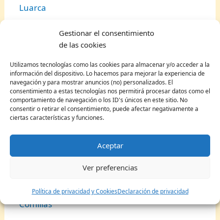
Luarca
Colunga
Gestionar el consentimiento
Navia
de las cookies
Pueblos bonitos en Cantabria
Utilizamos tecnologías como las cookies para almacenar y/o acceder a la
información del dispositivo. Lo hacemos para mejorar la experiencia de
navegación y para mostrar anuncios (no) personalizados. El
Potes
consentimiento a estas tecnologías nos permitirá procesar datos como el
comportamiento de navegación o los ID's únicos en este sitio. No
consentir o retirar el consentimiento, puede afectar negativamente a
Noja
ciertas características y funciones.
Puente Viesgo
Aceptar
Santillana del Mar
Castro Urdiales
Ver preferencias
Nerja
Política de privacidad y Cookies
Declaración de privacidad
Comillas