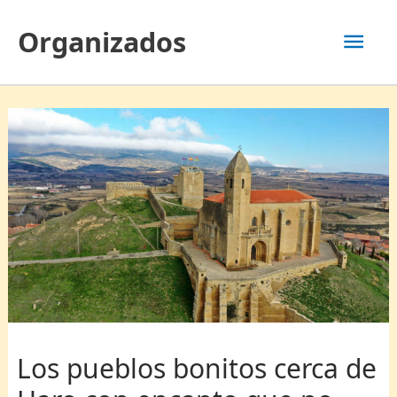
Ir
Men
Organizados
al
contenido
prin
Los pueblos bonitos cerca de