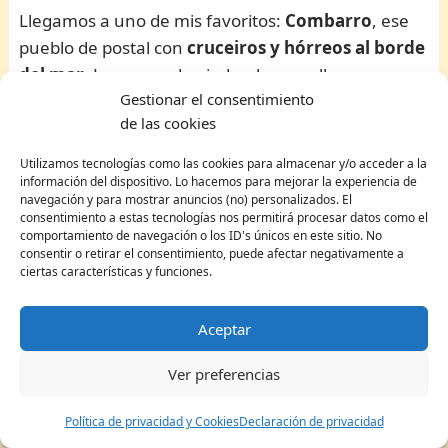
Llegamos a uno de mis favoritos:
Combarro
, ese
pueblo de postal con
cruceiros y hórreos al borde
del mar
. Las casas de piedra, los muelles
Gestionar el consentimiento
pequeños y el olor a moluscos te envuelven como
de las cookies
un abrazo ancestral. Recorres sus calles
empedradas y descubres bares donde el marisco
Utilizamos tecnologías como las cookies para almacenar y/o acceder a la
llega directo de la batea a tu plato: mejillones,
información del dispositivo. Lo hacemos para mejorar la experiencia de
navegación y para mostrar anuncios (no) personalizados. El
vieiras, navajas…
consentimiento a estas tecnologías nos permitirá procesar datos como el
comportamiento de navegación o los ID's únicos en este sitio. No
consentir o retirar el consentimiento, puede afectar negativamente a
ciertas características y funciones.
Aceptar
Ver preferencias
Política de privacidad y Cookies
Declaración de privacidad