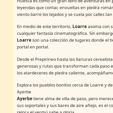
Huesca es como un gran libro de aventuras en pa
leyendas que contar, envueltas en piedra román
viento barre los tejados y se cuela por calles tan 
En medio de este territorio,
Loarre
asoma con su
cualquier fantasía cinematográfica. Sin embargo
Loarre
son una colección de lugares donde el ti
portal en portal.
Desde el Prepirineo hasta las llanuras cerealista
generosas y rutas que transforman cada paso en 
los atardeceres de piedra caliente, acompáñame
Explora los pueblos bonitos cerca de Loarre y 
Ayerbe
Ayerbe
tiene alma de villa de paso, pero merec
sus soportales y sus bares de aire añejo, es el co
reloj y el vermú sabe a gloria.