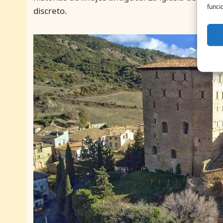
funci
discreto.