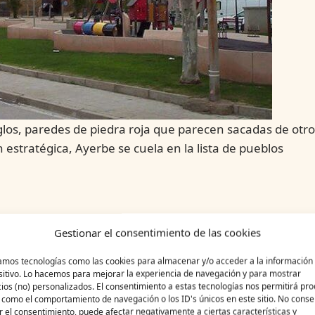
glos, paredes de piedra roja que parecen sacadas de otro
 estratégica, Ayerbe se cuela en la lista de pueblos
to. Su
castillo medieval
, con la torre cuadrada
Gestionar el consentimiento de las cookies
eve siglos callado. Las calles empedradas suben y bajan
zamos tecnologías como las cookies para almacenar y/o acceder a la información 
sitivo. Lo hacemos para mejorar la experiencia de navegación y para mostrar
ios (no) personalizados. El consentimiento a estas tecnologías nos permitirá pr
óticos
hasta las casas con escudos de piedra que cuenta
 como el comportamiento de navegación o los ID's únicos en este sitio. No consen
 Martín de Tours completa el conjunto con su campanario
ar el consentimiento, puede afectar negativamente a ciertas características y