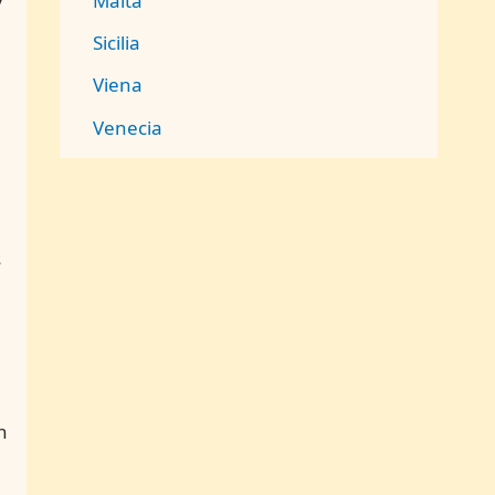
Malta
y
Sicilia
Viena
Venecia
s
n