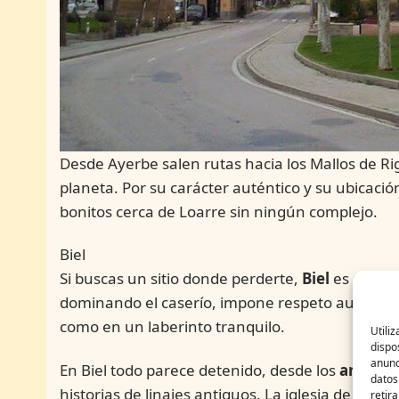
Desde Ayerbe salen rutas hacia los Mallos de Ri
planeta. Por su carácter auténtico y su ubicación
bonitos cerca de Loarre sin ningún complejo.
Biel
Si buscas un sitio donde perderte,
Biel
es perfec
dominando el caserío, impone respeto aunque ll
como en un laberinto tranquilo.
Utili
dispo
anunc
En Biel todo parece detenido, desde los
arcos g
datos
historias de linajes antiguos. La iglesia de San
retir