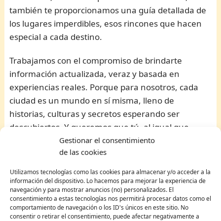
también te proporcionamos una guía detallada de
los lugares imperdibles, esos rincones que hacen
especial a cada destino.
Trabajamos con el compromiso de brindarte
información actualizada, veraz y basada en
experiencias reales. Porque para nosotros, cada
ciudad es un mundo en sí misma, lleno de
historias, culturas y secretos esperando ser
descubiertos. Y queremos que tú, al igual que
nosotros, te sumerjas en cada una de esas
Gestionar el consentimiento
de las cookies
maravillas.
Utilizamos tecnologías como las cookies para almacenar y/o acceder a la
Así que, ya sea que estés planeando tu próximo
información del dispositivo. Lo hacemos para mejorar la experiencia de
navegación y para mostrar anuncios (no) personalizados. El
gran viaje o simplemente desees soñar despierto
consentimiento a estas tecnologías nos permitirá procesar datos como el
con nuevos destinos, aquí encontrarás una guía
comportamiento de navegación o los ID's únicos en este sitio. No
consentir o retirar el consentimiento, puede afectar negativamente a
confiable y amena. Únete a nosotros en este viaje