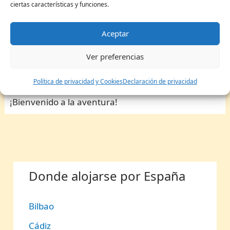
ciertas características y funciones.
alrededor del mundo y descubre con
Organizados.es la magia que se esconde en cada
Aceptar
rincón.
Ver preferencias
Mail de contacto para colaboraciones:
emprendedordeideas[@]gmail.com
Política de privacidad y Cookies
Declaración de privacidad
¡Bienvenido a la aventura!
Donde alojarse por España
Bilbao
Cádiz