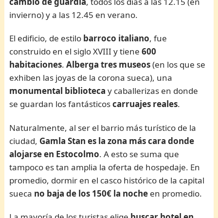
cambio de guardia
, todos los días a las 12.15 (en
invierno) y a las 12.45 en verano.
El edificio, de estilo
barroco italiano
, fue
construido en el siglo XVIII y tiene
600
habitaciones
.
Alberga tres museos
(en los que se
exhiben las joyas de la corona sueca), una
monumental biblioteca
y caballerizas en donde
se guardan los fantásticos
carruajes reales
.
Naturalmente, al ser el barrio más turístico de la
ciudad,
Gamla Stan es la zona más cara donde
alojarse en Estocolmo
. A esto se suma que
tampoco es tan amplia la oferta de hospedaje. En
promedio, dormir en el casco histórico de la capital
sueca
no baja de los 150€ la noche
en promedio.
La mayoría de los turistas elige
buscar hotel en