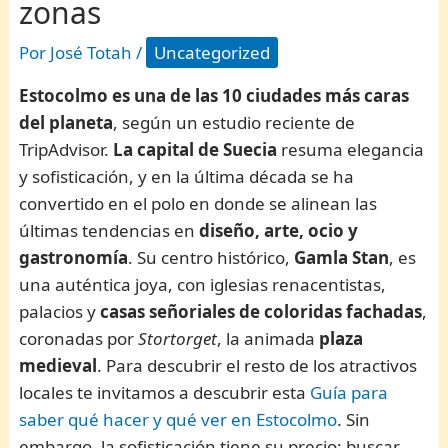
zonas
Por
José Totah
/
Uncategorized
Estocolmo es una de las 10 ciudades más caras
del planeta
, según un estudio reciente de
TripAdvisor.
La capital de Suecia
resuma elegancia
y sofisticación, y en la última década se ha
convertido en el polo en donde se alinean las
últimas tendencias en
diseño, arte, ocio y
gastronomía
. Su centro histórico,
Gamla Stan
, es
una auténtica joya, con iglesias renacentistas,
palacios y
casas señoriales de coloridas fachadas
,
coronadas por
Stortorget
, la animada
plaza
medieval
. Para descubrir el resto de los atractivos
locales te invitamos a descubrir esta
Guía para
saber qué hacer y qué ver en Estocolmo
. Sin
embargo, la sofisticación tiene su precio: buscar