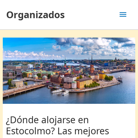
Ir
Men
Organizados
al
contenido
prin
¿Dónde alojarse en
Estocolmo? Las mejores