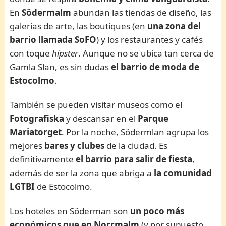
En
Södermalm
abundan las tiendas de diseño, las
galerías de arte, las boutiques (en
una zona del
barrio llamada SoFO
) y los restaurantes y cafés
con toque
hipster
. Aunque no se ubica tan cerca de
Gamla Slan, es sin dudas
el barrio de moda de
Estocolmo
.
También se pueden visitar museos como el
Fotografiska
y descansar en el
Parque
Mariatorget
. Por la noche, Södermlan agrupa los
mejores
bares y clubes
de la ciudad. Es
definitivamente
el barrio para salir de fiesta
,
además de ser la zona que abriga a
la comunidad
LGTBI
de Estocolmo.
Los hoteles en Söderman son
un poco más
económicos que en Norrmalm
(y por supuesto