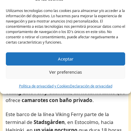
En esta zona es posible encontrar
hostales y
Utilizamos tecnologías como las cookies para almacenar y/o acceder a la
pequeños hoteles a precios más económicos
que
información del dispositivo. Lo hacemos para mejorar la experiencia de
navegación y para mostrar anuncios (no) personalizados. El
en barrios como
Norrrmalm
y
Södermalm
, en
consentimiento a estas tecnologías nos permitirá procesar datos como el
una franja de precios que ronda los
60€ a 80€ la
comportamiento de navegación o los ID's únicos en este sitio. No
consentir o retirar el consentimiento, puede afectar negativamente a
noche
.
ciertas características y funciones.
¿Dónde alojarse en Estocolmo por menos de 150€
Aceptar
la noche?
Viking Line ferry Gabriella – Stockholm to Helsinki
Ver preferencias
Quienes quieran vivir
una experiencia muy
divertida en Estocolmo
seguramente elegirán el
Política de privacidad y Cookies
Declaración de privacidad
Viking Line Ferry Gabriella
,
un hotel flotante
que
ofrece
camarotes con baño privado
.
Este barco de la línea Viking Ferry parte de la
terminal de
Stadsgården
, en Estocolmo, hacia
Helsinki, en
un viaje nocturno
que dura 18 horas.