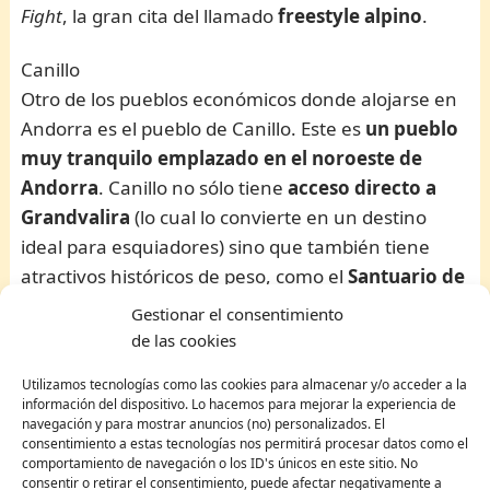
Fight
, la gran cita del llamado
freestyle alpino
.
Canillo
Otro de los pueblos económicos donde alojarse en
Andorra es el pueblo de Canillo. Este es
un pueblo
muy tranquilo emplazado en el noroeste de
Andorra
. Canillo no sólo tiene
acceso directo a
Grandvalira
(lo cual lo convierte en un destino
ideal para esquiadores) sino que también tiene
atractivos históricos de peso, como el
Santuario de
Meritxell
y la
Iglesia de Sant Joan de Caselles
.
Gestionar el consentimiento
de las cookies
Muchos conocen a Canillo por su fantástico
Palau
Utilizamos tecnologías como las cookies para almacenar y/o acceder a la
de Gel d´Andorra
(Palacio de Hielo de Andorra),
información del dispositivo. Lo hacemos para mejorar la experiencia de
una gigantesca
pista de hielo olímpica
de 1.800
navegación y para mostrar anuncios (no) personalizados. El
consentimiento a estas tecnologías nos permitirá procesar datos como el
metros cuadrados, una de las más grandes de
comportamiento de navegación o los ID's únicos en este sitio. No
Europa.
consentir o retirar el consentimiento, puede afectar negativamente a